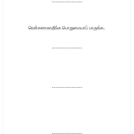
-----------------
ரென்சனாகாதீங்க பொறுமையாப் பாருங்க..
-----------------
-----------------
-----------------