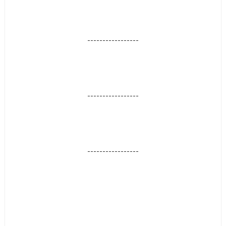
-----------------
-----------------
-----------------