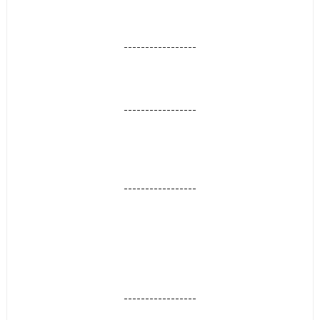
-----------------
-----------------
-----------------
-----------------