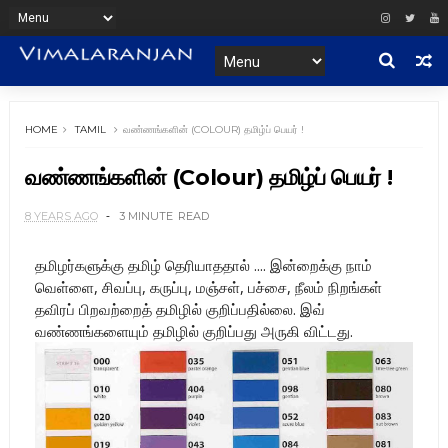
HOME
TAMIL
வண்ணங்களின் (COLOUR) தமிழ்ப் பெயர் !
வண்ணங்களின் (Colour) தமிழ்ப் பெயர் !
8 YEARS AGO
3 MINUTE
READ
தமிழர்களுக்கு தமிழ் தெரியாததால் .... இன்றைக்கு நாம்
வெள்ளை, சிவப்பு, கருப்பு, மஞ்சள், பச்சை, நீலம் நிறங்கள்
தவிரப் பிறவற்றைத் தமிழில் குறிப்பதில்லை. இவ்
வண்ணங்களையும் தமிழில் குறிப்பது அருகி விட்டது.