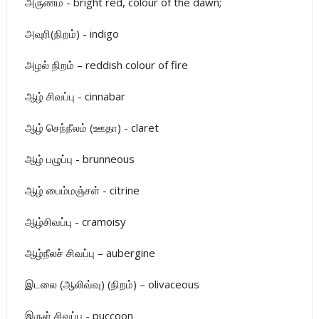
அருணம் - bright red, colour of the dawn;
அவுரி(நிறம்) - indigo
அழல் நிறம் – reddish colour of fire
ஆழ் சிவப்பு - cinnabar
ஆழ் செந்நீலம் (ஊதா) - claret
ஆழ் பழுப்பு - brunneous
ஆழ் பைம்மஞ்சள் - citrine
ஆழ்சிவப்பு - cramoisy
ஆழ்நீலச் சிவப்பு – aubergine
இடலை (ஆலிவ்வு) (நிறம்) – olivaceous
இருள் சிவப்பு - puccoon