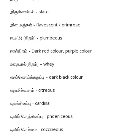
இருள்சாம்பல் - slate
இள மஞ்சள் - flavescent / primrose
ஈய(ம்) (நிறம்) - plumbeous
ஈரல்நிறம் - Dark red colour, purple colour
உறைபால்(நிறம்) – whey
எண்ணெய்க்கறுப்பு – dark black colour
எலுமிச்சை ம் - citreous
ஒண்சிவப்பு - cardinal
ஒளிர் செஞ்சிவப்பு - phoeniceous
ஒளிர் செம்மை - coccineous