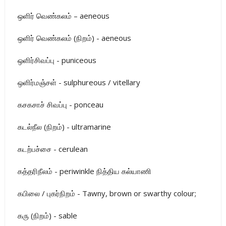
ஒளிர் வெண்கலம் – aeneous
ஒளிர் வெண்கலம் (நிறம்) - aeneous
ஒளிர்சிவப்பு - puniceous
ஒளிர்மஞ்சள் - sulphureous / vitellary
கசகசாச் சிவப்பு - ponceau
கடல்நீல (நிறம்) - ultramarine
கடற்பச்சை - cerulean
கத்தரிநீலம் - periwinkle நித்திய கல்யாணி
கபிலை / புகர்நிறம் - Tawny, brown or swarthy colour;
கரு (நிறம்) - sable