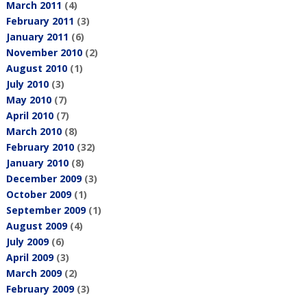
March 2011
(4)
February 2011
(3)
January 2011
(6)
November 2010
(2)
August 2010
(1)
July 2010
(3)
May 2010
(7)
April 2010
(7)
March 2010
(8)
February 2010
(32)
January 2010
(8)
December 2009
(3)
October 2009
(1)
September 2009
(1)
August 2009
(4)
July 2009
(6)
April 2009
(3)
March 2009
(2)
February 2009
(3)