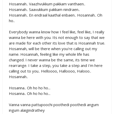
Hosannah.. Vaazhvukkum pakkam vanthaen..
Hosannah.. Saavukkum pakkam nindraen..
Hosannah.. En endraal kaathal enbaen.. Hosannah.. Oh
ho..
Everybody wanna know how I feel like, feel like, I really
wanna be here with you. Its not enough to say that we
are made for each other its love that is Hosannah true.
Hosannah, will be there when you're calling out my
name. Hosannah, feeling like my whole life has
changed. I never wanna be the same, its time we
rearrange. I take a step, you take a step and I'm here
calling out to you.. Helloooo, Halloooo, Halooo..
Hosannah..
Hosanna.. Oh ho ho ho...
Hosanna.. Oh ho ho ho...
Vanna vanna pattupoochi poothedi poothedi angum
ingum alaigindrathey