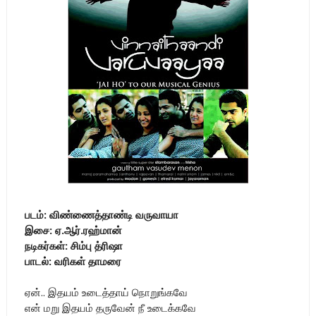
படம்: விண்ணைத்தாண்டி வருவாயா
இசை: ஏ.ஆர்.ரஹ்மான்
நடிகர்கள்: சிம்பு த்ரிஷா
பாடல்: வரிகள் தாமரை
ஏன்.. இதயம் உடைத்தாய் நொறுங்கவே
என் மறு இதயம் தருவேன் நீ உடைக்கவே