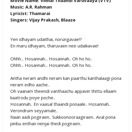
Movie Name: Vinnai Thaandi Varuvaaya (VTV)
Music: A.R. Rahman
Lyricist: Thamarai
Singers: Vijay Prakash, Blaaze
Yen idhayam udaithai, norungavae!?
En maru idhayam, tharuvaen nee udaikavae!
Ohhh... Hosannah... Hosannah.. Oh ho ho..
Ohhh... Hosannah... Hosannah.. Oh ho ho..
Antha neram andhi neram kan paarthu kanthalaagi pona
neram edho aache..
Oh vaanam theendi vanthaachu appavin thittu ellaam
kaatrodu poye poche..
Hosannah.. En vaasal thaandi ponaale.. Hosannah..
Verondrum seyyamale..
Naan aadi pogiraen.. Sukkoonooraagiraen.. Aval pona
pinbu enthan nenjai thedi pogiraen..