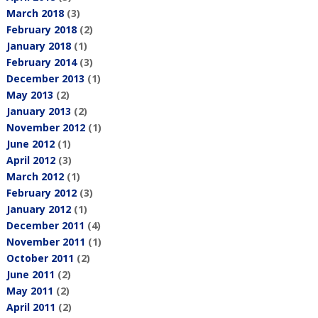
March 2018
(3)
February 2018
(2)
January 2018
(1)
February 2014
(3)
December 2013
(1)
May 2013
(2)
January 2013
(2)
November 2012
(1)
June 2012
(1)
April 2012
(3)
March 2012
(1)
February 2012
(3)
January 2012
(1)
December 2011
(4)
November 2011
(1)
October 2011
(2)
June 2011
(2)
May 2011
(2)
April 2011
(2)