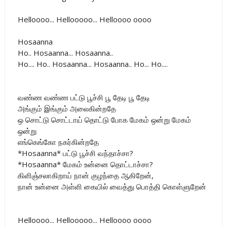
Helloooo... Hellooooo... Helloooo oooo
Hosaanna
Ho.. Hosaanna... Hosaanna..
Ho.... Ho.. Hosaanna... Hosaanna.. Ho... Ho....
வண்ண வண்ண பட்டு பூச்சி பூ தேடி பூ தேடி
அங்கும் இங்கும் அலைகின்றதே
ஒ சொட்டு சொட்டாய் தொட்டு போக மேகம் ஒன்று மேகம்
ஒன்று
எங்கெங்கோ நகர்கின்றதே
*Hosaanna* பட்டு பூச்சி வந்தாச்சா?
*Hosaanna* மேகம் உன்னை தொட்டாச்சா?
கிளிஞ்சலாகிறாய் நான் குழந்தை ஆகிறேன்,
நான் உன்னை அள்ளி கையில் வைத்து பொத்தி கொள்ளுறேன்
Helloooo... Hellooooo... Helloooo oooo