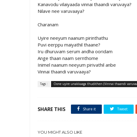
Kanavodu vilaiyaada vinnai thaandi varuvaya?
Nilave nee varuvaaya?
Charanam
Uyire neeyum naanum pirinthathu
Puvi eerppu maiyathil thaane?
Iru dhuruvam serum andha ooridam
Ange thaan naam sernthome
Inimel naanum neeyum pirivathil anbe
Vinnai thaandi varuvaaya?
Tags :
Oone uyire unakkaaga thudithen (Vinnai thaandi varuva
SHARE THIS
Share it
Tweet
YOU MIGHT ALSO LIKE