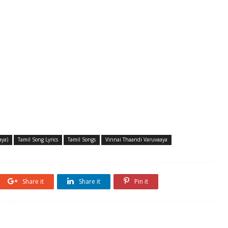
aya)
Tamil Song Lyrics
Tamil Songs
Vinnai Thaandi Varuvaaya
Share it
Share it
Pin it