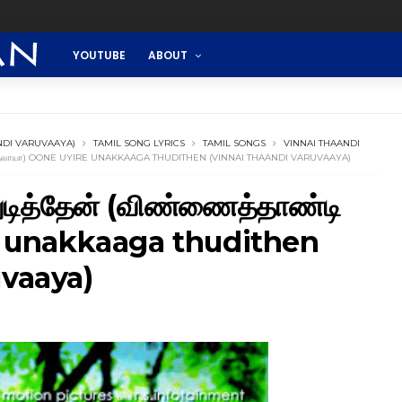
YOUTUBE
ABOUT
NDI VARUVAAYA)
TAMIL SONG LYRICS
TAMIL SONGS
VINNAI THAANDI
டி வருவாயா) OONE UYIRE UNAKKAAGA THUDITHEN (VINNAI THAANDI VARUVAAYA)
டித்தேன் (விண்ணைத்தாண்டி
e unakkaaga thudithen
uvaaya)