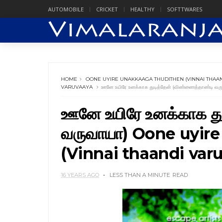
AUTOMOBILE
CRICKET
HEALTHY
SOFTTWARES
HOME
OONE UYIRE UNAKKAAGA THUDITHEN (VINNAI THAA
VARUVAAYA
ஊனே உயிரே உனக்காக துடித்தேன் (விண்ணைத்தாண்
ஊனே உயிரே உனக்காக து
வருவாயா) Oone uyir
(Vinnai thaandi var
16 YEARS AGO
LESS THAN A MINUTE
READ