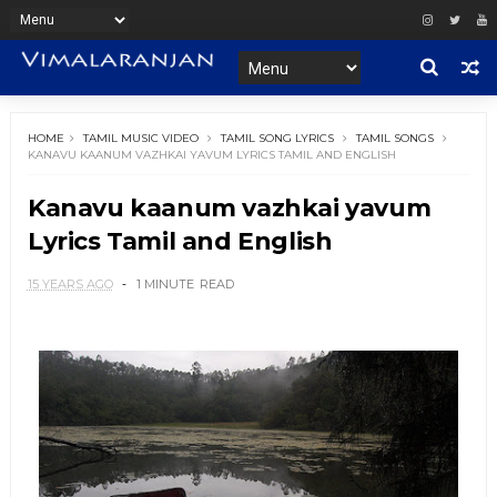
HOME
TAMIL MUSIC VIDEO
TAMIL SONG LYRICS
TAMIL SONGS
KANAVU KAANUM VAZHKAI YAVUM LYRICS TAMIL AND ENGLISH
Kanavu kaanum vazhkai yavum
Lyrics Tamil and English
15 YEARS AGO
1 MINUTE
READ