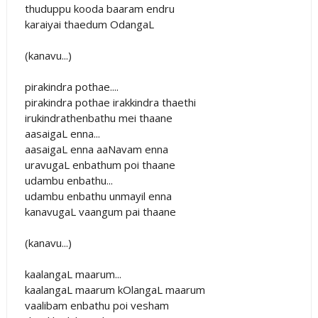
thuduppu kooda baaram endru
karaiyai thaedum OdangaL
(kanavu...)
pirakindra pothae....
pirakindra pothae irakkindra thaethi
irukindrathenbathu mei thaane
aasaigaL enna...
aasaigaL enna aaNavam enna
uravugaL enbathum poi thaane
udambu enbathu...
udambu enbathu unmayil enna
kanavugaL vaangum pai thaane
(kanavu...)
kaalangaL maarum...
kaalangaL maarum kOlangaL maarum
vaalibam enbathu poi vesham