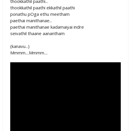
thookkathil paathi...
thookkathil paathi ekkathil paathi
ponathu pOga ethu meetham
paethai manithanae...
paethai manithanae kadamaiyai indre
seivathil thaane aanantham
(kanavu...)
Mmmm....Mmmm....